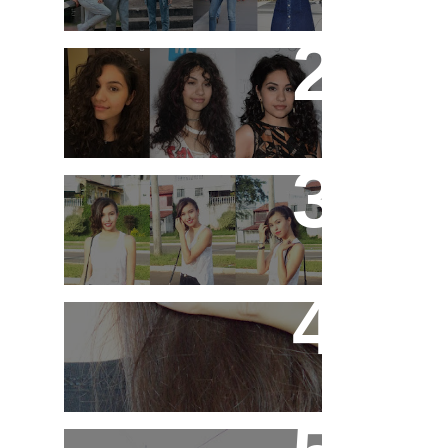
alta
11 artistas que tem o
cabelo ondulado para
você se inspirar!
3 ideias de looks para
ir pra escola!
Hidratando o cabelo
com Leite !