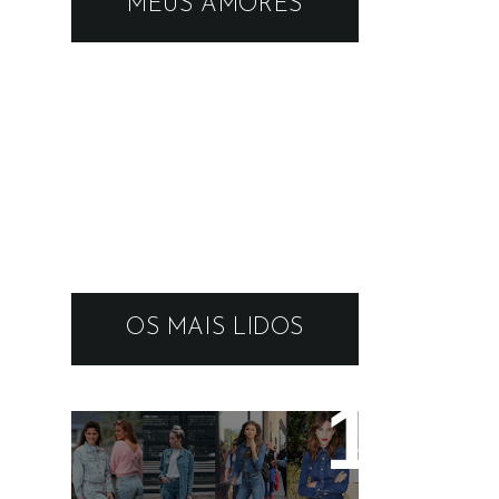
MEUS AMORES
OS MAIS LIDOS
19 tendências dos
anos 90 que estão em