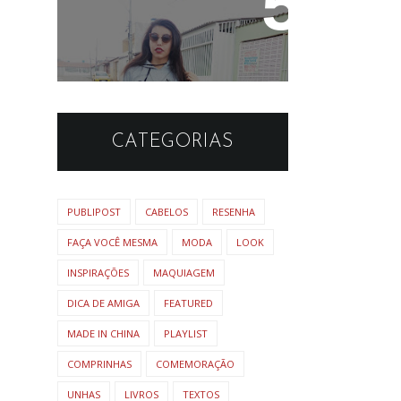
Look: Moletom cinza e
sapatilha simples
CATEGORIAS
PUBLIPOST
CABELOS
RESENHA
FAÇA VOCÊ MESMA
MODA
LOOK
INSPIRAÇÕES
MAQUIAGEM
DICA DE AMIGA
FEATURED
MADE IN CHINA
PLAYLIST
COMPRINHAS
COMEMORAÇÃO
UNHAS
LIVROS
TEXTOS