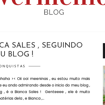
IIIIANCA SALES , SEGUINDO
U BLOG !
ONQUISTAS
haha >< Oii ooi meeninas , eu estou muito mais
que eu ando admirando desde o inicio do meu blog ,
 , é a Bianca Sales ! Genteeee , ele é muito
rias dela , e Bianca ,...