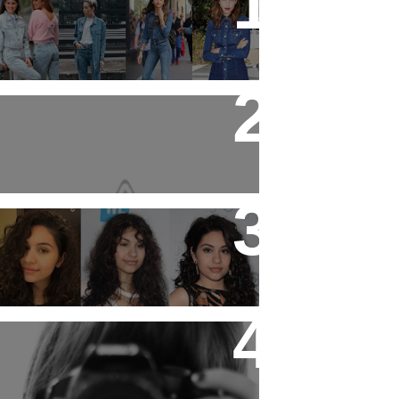
19 tendências dos anos 90
que estão em alta
Produtos que estão
salvando meu cabelo +
layout novo que eu
mesma fiz !
11 artistas que tem o
cabelo ondulado para
você se inspirar!
Ideias para se divertir nas
férias!