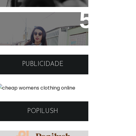
Look: Moletom cinza e
sapatilha simples
PUBLICIDADE
POPILUSH