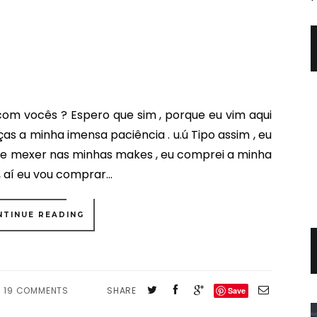
do bem com vocês ? Espero que sim , porque eu vim aqui
as a minha imensa paciência . u.ú Tipo assim , eu
 de mexer nas minhas makes , eu comprei a minha
, aí eu vou comprar...
NTINUE READING
19 COMMENTS
SHARE
Save