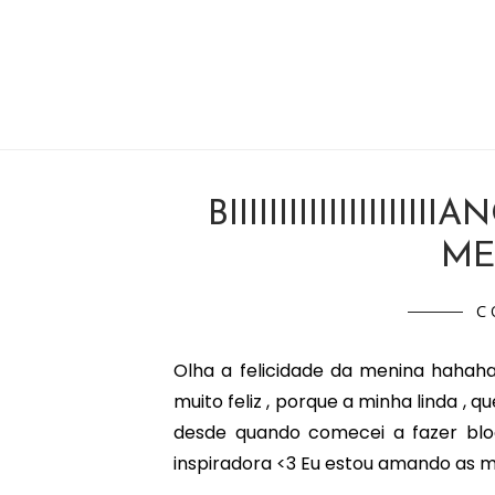
BIIIIIIIIIIIIIIIII
ME
C
Olha a felicidade da menina hahaha
muito feliz , porque a minha linda , 
desde quando comecei a fazer blog
inspiradora <3 Eu estou amando as maté