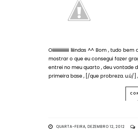
Oiiiiiiiiiiiiiiiiii liiindas ^^ Bom , tu
mostrar o que eu consegui fazer graç
entrei no meu quarto , deu vontade
primeira base , [/que probreza. u.ú/] 
CO
QUARTA-FEIRA, DEZEMBRO 12, 2012