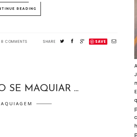
NTINUE READING
8 COMMENTS
SHARE
SAVE
A
J
m
 SE MAQUIAR ...
E
q
MAQUIAGEM
p
c
h
p