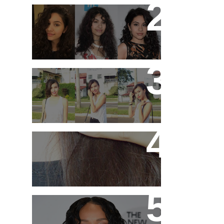
11 artistas que tem o
cabelo ondulado para
você se inspirar!
3 ideias de looks para
ir pra escola!
Hidratando o cabelo
com Leite !
Qual o melhor corte