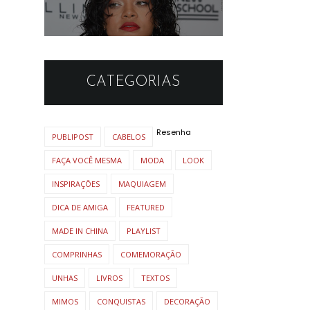
para cabelo
ondulado? 42
inspirações para
realçar suas ondas!
CATEGORIAS
Resenha
PUBLIPOST
CABELOS
FAÇA VOCÊ MESMA
MODA
LOOK
INSPIRAÇÕES
MAQUIAGEM
DICA DE AMIGA
FEATURED
MADE IN CHINA
PLAYLIST
COMPRINHAS
COMEMORAÇÃO
UNHAS
LIVROS
TEXTOS
MIMOS
CONQUISTAS
DECORAÇÃO