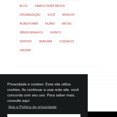
BLOG
VAMOS FAZER BROCA
ORGANIZAÇÃO
VOCÊ
WISHLIST
#GIRLPOWER
FILMES
METAS
SÉRIES/SERIADOS
EVENTO
SORTEIO
SKINCARE
CUIDADOS
VIAGEM
Privacidade e cookies: Esse site utiliza
cookies. Ao continuar a usar este site, você
concorda com seu uso. Para saber mais,
consulte aqui:
Veja a Política de privacidade