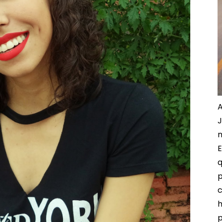
A
J
m
E
q
p
c
h
p