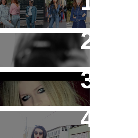
19 tendências dos anos 90
que estão em alta
Ideias para se divertir nas
férias!
Gente ! Here's To Never
Growing Up !
Look: Moletom cinza e
sapatilha simples