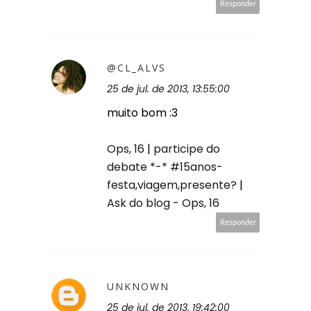
Responder
@CL_ALVS
25 de jul. de 2013, 13:55:00
muito bom :3
Ops, 16
|
participe do
debate *-* #15anos-
festa,viagem,presente?
|
Ask do blog - Ops, 16
Responder
UNKNOWN
25 de jul. de 2013, 19:42:00