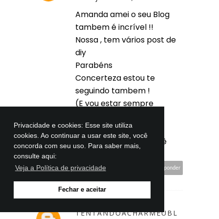
Amanda amei o seu Blog
tambem é incrível !!
Nossa , tem vários post de
diy
Parabéns
Concerteza estou te
seguindo tambem !
(E vou estar sempre
visitando)
Privacidade e cookies: Esse site utiliza
Beijão fica com Deus e
cookies. Ao continuar a usar este site, você
muito sucesso pra você
concorda com seu uso. Para saber mais,
tambem!
consulte aqui:
Veja a Política de privacidade
Responder
Fechar e aceitar
TENTANDOACHARMEUBL