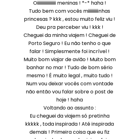
Oiiiiiiiiiiiiiiiiiiii meninas ! *-* haha !
Tudo bem com vocês miiiiiiiiiiinhas
princesas ? kkk , estou muito feliz viu !
Deu pra perceber viu ! kkk !
Cheguei da minha viajem ! Cheguei de
Porto Seguro ! Eu não tenho o que
falar ! Simplesmente foi incrível !
Muito bom viajar de avião ! Muito bom
banhar no mar ! Tudo de bom sério
mesmo ! É muito legal , muito tudo !
Num vou deixar vocês com vontade
não então vou falar sobre o post de
hoje ! haha
Voltando ao assunto :
Eu cheguei da viajem só pretinha
kkkkk , toda inspirada ! Até inspirada
demais ! Primeira coisa que eu fiz