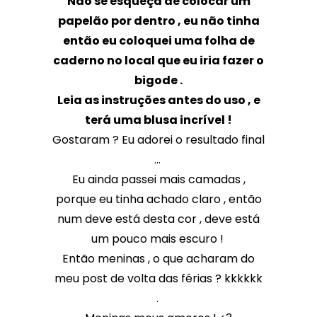
Não se esqueça de colocar um
papelão por dentro , eu não tinha
então eu coloquei uma folha de
caderno no local que eu iria fazer o
bigode .
Leia as instruções antes do uso , e
terá uma blusa incrível !
Gostaram ? Eu adorei o resultado final
...
Eu ainda passei mais camadas ,
porque eu tinha achado claro , então
num deve está desta cor , deve está
um pouco mais escuro !
Então meninas , o que acharam do
meu post de volta das férias ? kkkkkk
.