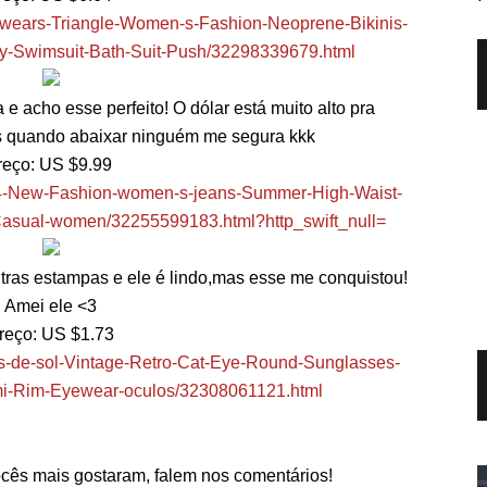
imwears-Triangle-Women-s-Fashion-Neoprene-Bikinis-
Swimsuit-Bath-Suit-Push/32298339679.html
 e acho esse perfeito! O dólar está muito alto pra
 quando abaixar ninguém me segura kkk
reço:
US $
9.99
2014-New-Fashion-women-s-jeans-Summer-High-Waist-
Casual-women/32255599183.html?http_swift_null=
tras estampas e ele é lindo,mas esse me conquistou!
Amei ele <3
reço:
US $
1.73
fas-de-sol-Vintage-Retro-Cat-Eye-Round-Sunglasses-
i-Rim-Eyewear-oculos/32308061121.html
ocês mais gostaram, falem nos comentários!