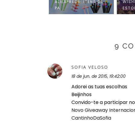
IST: 4 ITENS DE
ALIEXPRESS: ITENS DE
WISH
AGEM QUE ...
PA...
ESTO
9 C
SOFIA VELOSO
18 de jun. de 2015, 19:42:00
Adorei as tuas escolhas
Beijinhos
Convido-te a participar no
Novo Giveaway Internacio
CantinhoDaSofia