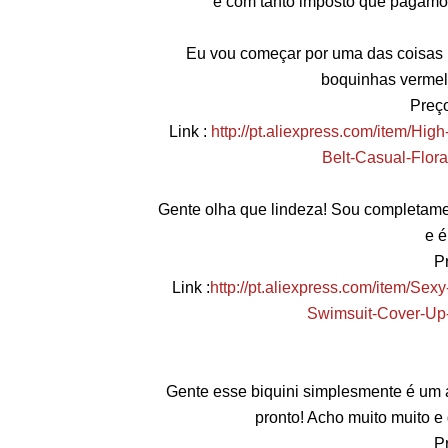
e com tanto imposto que pagamos
Eu vou começar por uma das coisas ma
boquinhas vermelh
Preço
Link :
http://pt.aliexpress.com/item/Hi
Belt-Casual-Flora
Gente olha que lindeza! Sou completame
e é
P
Link :
http://pt.aliexpress.com/item/
Swimsuit-Cover-Up-
Gente esse biquini simplesmente é um a
pronto! Acho muito muito 
P