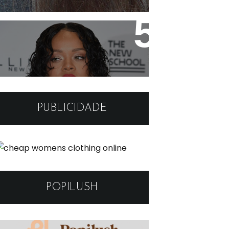
Qual o melhor corte para
cabelo ondulado? 42
inspirações para realçar
suas ondas!
PUBLICIDADE
ILIST DRESSLINK
POPILUSH