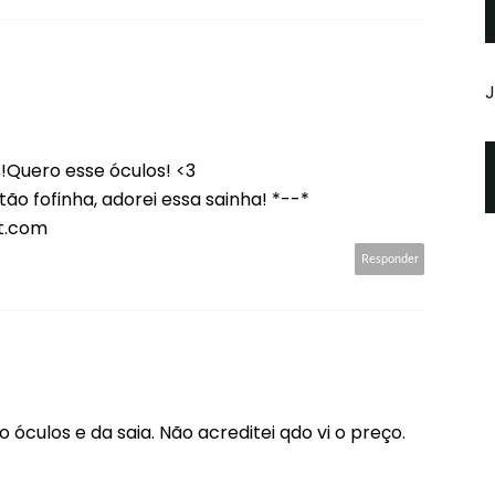
J
!Quero esse óculos! <3
ão fofinha, adorei essa sainha! *--*
t.com
Responder
óculos e da saia. Não acreditei qdo vi o preço.