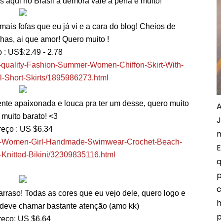
 aqui no Brasil a demora vale a pena e muito!
is fofas que eu já vi e a cara do blog! Cheios de
as, ai que amor! Quero muito !
 : US$:
2.49
-
2.78
gh-quality-Fashion-Summer-Women-Chiffon-Skirt-With-
l-Short-Skirts/1895986273.html
nte apaixonada e louca pra ter um desse, quero muito
A
 muito barato! <3
J
reço :
US $
6.34
m
Sexy-Women-Girl-Handmade-Swimwear-Crochet-Beach-
E
Knitted-Bikini/32309835116.html
q
p
c
rraso! Todas as cores que eu vejo dele, quero logo e
h
e deve chamar bastante atenção (amo kk)
p
reço:
US $
6.64