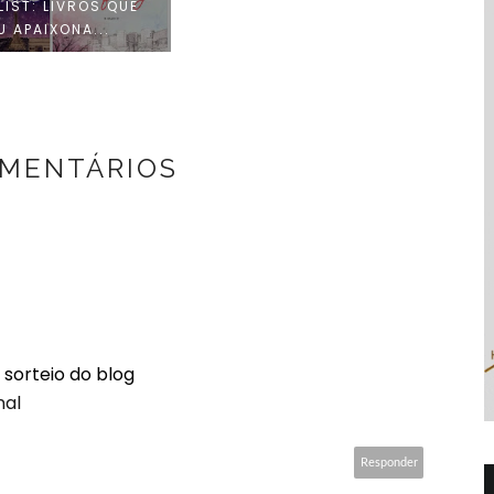
LIST: LIVROS QUE
U APAIXONA...
OMENTÁRIOS
 sorteio do blog
nal
Responder