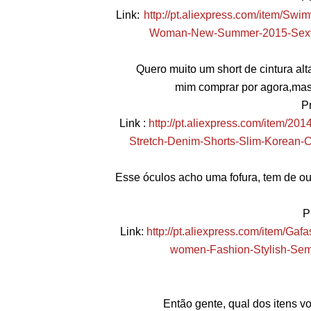
Link:
http://pt.aliexpress.com/item/Sw
Woman-New-Summer-2015-Sexy-
Quero muito um short de cintura alta
mim comprar por agora,mas
P
Link :
http://pt.aliexpress.com/item/
Stretch-Denim-Shorts-Slim-Korean-
Esse óculos acho uma fofura, tem de ou
P
Link:
http://pt.aliexpress.com/item/Ga
women-Fashion-Stylish-Sem
Então gente, qual dos itens v