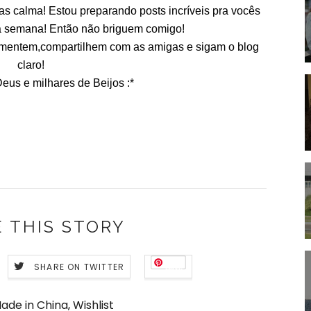
as calma! Estou preparando posts incríveis pra vocês
sa semana! Então não briguem comigo!
mentem,compartilhem com as amigas e sigam o blog
claro!
us e milhares de Beijos :*
 THIS STORY
SHARE ON TWITTER
Save
ade in China
,
Wishlist