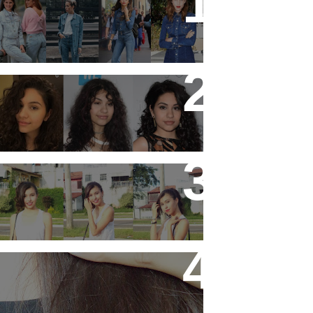
19 tendências dos anos 90
que estão em alta
11 artistas que tem o
cabelo ondulado para
você se inspirar!
3 ideias de looks para ir
pra escola!
Hidratando o cabelo com
Leite !