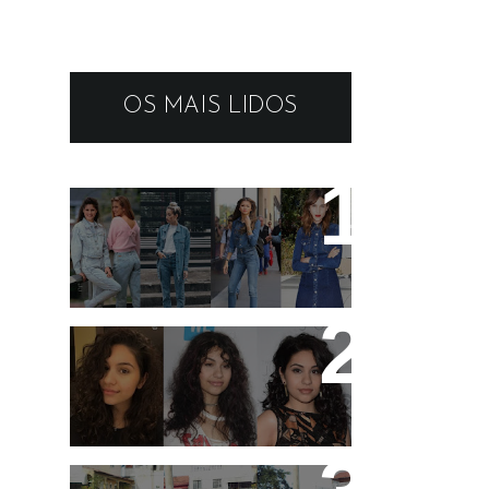
OS MAIS LIDOS
19 tendências dos
anos 90 que estão em
alta
11 artistas que tem o
cabelo ondulado para
você se inspirar!