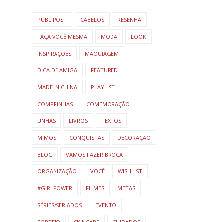
PUBLIPOST
CABELOS
RESENHA
FAÇA VOCÊ MESMA
MODA
LOOK
INSPIRAÇÕES
MAQUIAGEM
DICA DE AMIGA
FEATURED
MADE IN CHINA
PLAYLIST
COMPRINHAS
COMEMORAÇÃO
UNHAS
LIVROS
TEXTOS
MIMOS
CONQUISTAS
DECORAÇÃO
BLOG
VAMOS FAZER BROCA
ORGANIZAÇÃO
VOCÊ
WISHLIST
#GIRLPOWER
FILMES
METAS
SÉRIES/SERIADOS
EVENTO
SORTEIO
SKINCARE
CUIDADOS