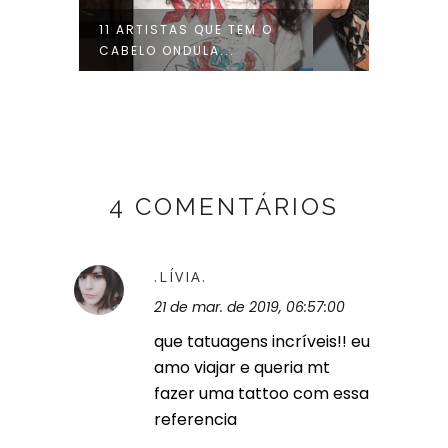
11 ARTISTAS QUE TEM O
24 ID
CABELO ONDULA...
AMANT
4 COMENTÁRIOS
.LÍVIA.
21 de mar. de 2019, 06:57:00
que tatuagens incríveis!! eu
amo viajar e queria mt
fazer uma tattoo com essa
referencia