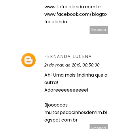
www.tofucolorido.com.br
www.facebook.com/blogto
fucolorido
Responder
FERNANDA LUCENA
21 de mar. de 2019, 08:50:00
Ah! Uma mais lindinha que a
outra!
Adoreeeeeeeeeeei
Bjoooooos
muitospedacinhosdemim.bl
ogspot.com.br
Responder