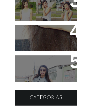
3 ideias de looks para
ir pra escola!
Hidratando o cabelo
com Leite !
Look: Moletom cinza e
sapatilha simples
CATEGORIAS