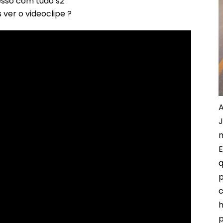
sso com tudo s2
ver o videoclipe ?
A
J
m
E
q
p
c
h
p