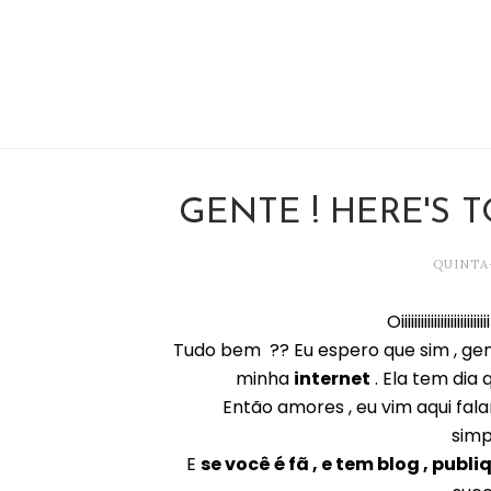
GENTE ! HERE'S 
QUINTA-
Oiiiiiiiiiiiiiiii
Tudo bem ?? Eu espero que sim , gen
minha
internet
. Ela tem dia 
Então amores , eu vim aqui fala
simp
E
se você é fã , e tem blog , publiq