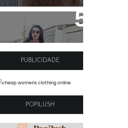
Look: Moletom cinza e
sapatilha simples
PUBLICIDADE
POPILUSH