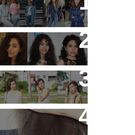
19 tendências dos anos 90
que estão em alta
11 artistas que tem o
cabelo ondulado para
você se inspirar!
3 ideias de looks para ir
pra escola!
Hidratando o cabelo com
Leite !