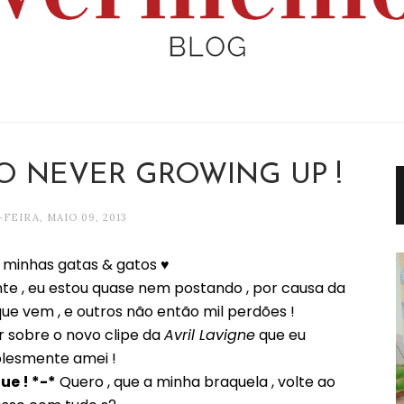
TO NEVER GROWING UP !
FEIRA, MAIO 09, 2013
iiiiiiiiiii minhas gatas & gatos ♥
te , eu estou quase nem postando , por causa da
que vem , e outros não então mil perdões !
r sobre o novo clipe da
Avril Lavigne
que eu
lesmente amei !
ue ! *-*
Quero , que a minha braquela , volte ao