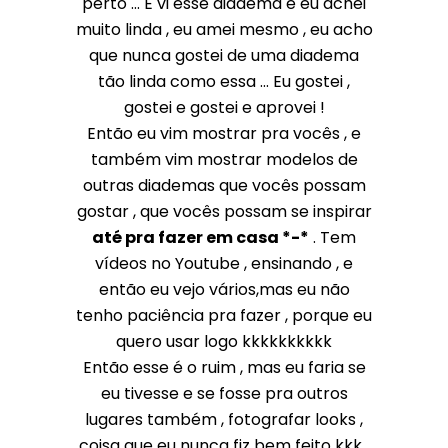
perto ... E vi esse diadema e eu achei
muito linda , eu amei mesmo , eu acho
que nunca gostei de uma diadema
tão linda como essa ... Eu gostei ,
gostei e gostei e aprovei !
Então eu vim mostrar pra vocês , e
também vim mostrar modelos de
outras diademas que vocês possam
gostar , que vocês possam se inspirar
até pra fazer em casa *-*
. Tem
vídeos no Youtube , ensinando , e
então eu vejo vários,mas eu não
tenho paciência pra fazer , porque eu
quero usar logo kkkkkkkkkk
Então esse é o ruim , mas eu faria se
eu tivesse e se fosse pra outros
lugares também , fotografar looks ,
coisa que eu nunca fiz bem feito kkk .