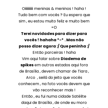
Oiiiiiiiiiii meninas & meninos ! haha !
Tudo bem com vocês ? Eu espero que
sim , eu estou muito feliz e muito bem
=D
Terei novidades para dizer para
vocês ! hahaha *-*
. Mas não
posso dizer agora :/ Que peninha :/
Então parceiras ! haha
Vim aqui falar sobre
Diadema de
spikes
em outros estados aqui fora
de Brasília , devem chamar de Tiara ,
Arco , seilá do jeito que vocês
conhecem , na foto vocês devem que
vão reconhecer mais !
Então , eu fui numa cidade Satélite
daqui de Brasília , de onde eu moro