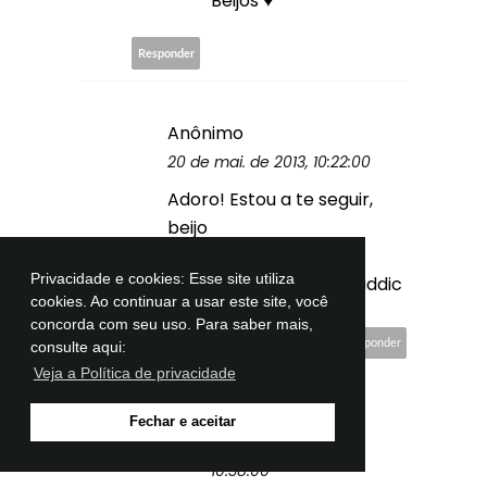
Beijos ♥
Responder
Anônimo
20 de mai. de 2013, 10:22:00
Adoro! Estou a te seguir,
beijo
Privacidade e cookies: Esse site utiliza
http://ourbittersweetaddic
cookies. Ao continuar a usar este site, você
tion.blogspot.pt/
concorda com seu uso. Para saber mais,
Responder
consulte aqui:
Respostas
Veja a Política de privacidade
Anônimo
Fechar e aceitar
20 de mai. de 2013,
10:38:00