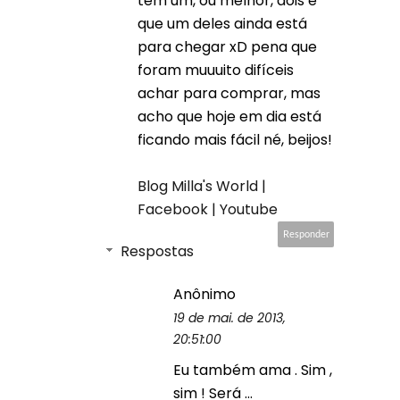
tem um, ou melhor, dois é
que um deles ainda está
para chegar xD pena que
foram muuuito difíceis
achar para comprar, mas
acho que hoje em dia está
ficando mais fácil né, beijos!
Blog Milla's World |
Facebook |
Youtube
Responder
Respostas
Anônimo
19 de mai. de 2013,
20:51:00
Eu também ama . Sim ,
sim ! Será ...