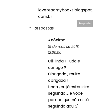
lovereadmybooks.blogspot.
com.br
Responder
Respostas
Anônimo
19 de mai. de 2013,
12:00:00
Oiii linda ! Tudo e
contigo ?
Obrigada , muito
obrigada !
Linda , eu já estou sim
seguindo ... e você
parece que não está
seguindo aqui :/