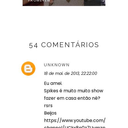
PROMETEM ...
O VERÃ
54 COMENTÁRIOS
UNKNOWN
18 de mai. de 2013, 22:22:00
Eu amei.
Spikes é muito muito show
fazer em casa então né?
rsrs
Beijos
https://www.youtube.com/
channel/UCkx8n0z7Uvmzp