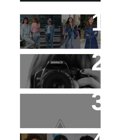
19 tendências dos
anos 90 que estão em
alta
Ideias para se divertir
nas férias!
Produtos que estão
salvando meu cabelo
+ layout novo que eu
mesma fiz !