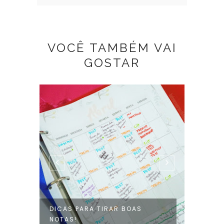
VOCÊ TAMBÉM VAI
GOSTAR
DICAS PARA TIRAR BOAS
DICAS
NOTAS!
IRÁ PR