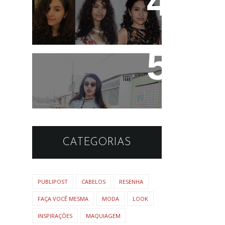
11 artistas que tem o
cabelo ondulado para
você se inspirar!
Look: Moletom cinza e
sapatilha simples
CATEGORIAS
PUBLIPOST
CABELOS
RESENHA
FAÇA VOCÊ MESMA
MODA
LOOK
INSPIRAÇÕES
MAQUIAGEM