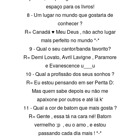
espaço para os livros!
8 - Um lugar no mundo que gostaria de
conhecer ?
R= Canadá ♥ Meu Deus , não acho lugar
mais perfeito no mundo *-*
9 - Qual o seu cantor/banda favorito?
R= Demi Lovato, Avril Lavigne , Paramore
e Evanescence u___u
10 - Qual a profissão dos seus sonhos ?
R= Eu estou pensando em ser Perita D:
Mas quem sabe depois eu não me
apaixone por outros e até lá k'
11 - Qual a cor de batom que mais gosta ?
R= Gente , essa tá na cara né! Batom
vermelho :p , eu o amo , e estou
passando cada dia mais ! *-*