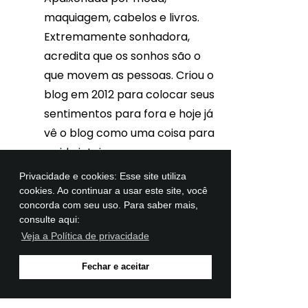
maquiagem, cabelos e livros.
Extremamente sonhadora,
acredita que os sonhos são o
que movem as pessoas. Criou o
blog em 2012 para colocar seus
sentimentos para fora e hoje já
vê o blog como uma coisa para
a vida inteira.
Privacidade e cookies: Esse site utiliza
cookies. Ao continuar a usar este site, você
concorda com seu uso. Para saber mais,
MEUS AMORES
consulte aqui:
Veja a Política de privacidade
Fechar e aceitar