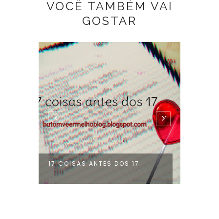
VOCÊ TAMBÉM VAI
GOSTAR
POUCA
PARA E
CEI
17 COISAS ANTES DOS 17