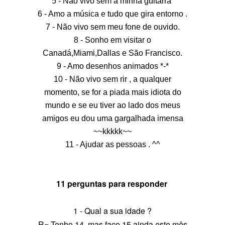
5 - Não vivo sem a minha guitarra
6 - Amo a música e tudo que gira entorno .
7 - Não vivo sem meu fone de ouvido.
8 - Sonho em visitar o
Canadá,Miami,Dallas e São Francisco.
9 - Amo desenhos animados *-*
10 - Não vivo sem rir , a qualquer
momento, se for a piada mais idiota do
mundo e se eu tiver ao lado dos meus
amigos eu dou uma gargalhada imensa
~~kkkkk~~
11 - Ajudar as pessoas . ^^
11 perguntas para responder
1 - Qual a sua idade ?
R= Tenho 14, mas faço 15 ainda este mês