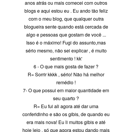
anos atrás ou mais comecei com outros
blogs e aqui estou eu . Eu ando tão feliz
com o meu blog, que qualquer outra
blogueira sente quando está cercada de
algo e pessoas que gostam de você ...
Isso é o máximo! Fugi do assunto,mas
sério mesmo, não sei explicar , é muito
sentimento ! kk'
6 - O que mais gosta de fazer ?
R= Sorrir kkkk , sério! Não há melhor
remédio !
7- O que possui em maior quantidade em
seu quarto ?
R= Eu fui ali agora até dar uma
conferidinho e são os gibis, de quando eu
era mais nova! Eu li muitos gibis e até
hoje leio , só que agora estou dando mais