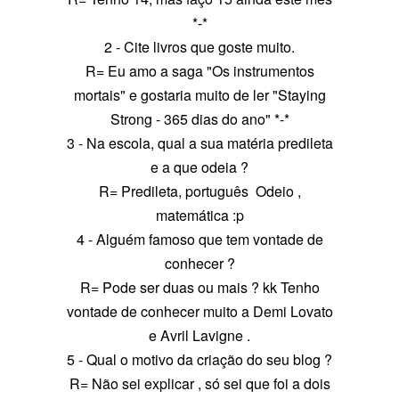
*-*
2 - Cite livros que goste muito.
R= Eu amo a saga "Os instrumentos
mortais" e gostaria muito de ler "Staying
Strong - 365 dias do ano" *-*
3 - Na escola, qual a sua matéria predileta
e a que odeia ?
R= Predileta, português Odeio ,
matemática :p
4 - Alguém famoso que tem vontade de
conhecer ?
R= Pode ser duas ou mais ? kk Tenho
vontade de conhecer muito a Demi Lovato
e Avril Lavigne .
5 - Qual o motivo da criação do seu blog ?
R= Não sei explicar , só sei que foi a dois