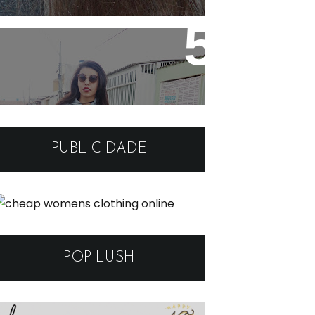
Look: Moletom cinza e
sapatilha simples
PUBLICIDADE
POPILUSH