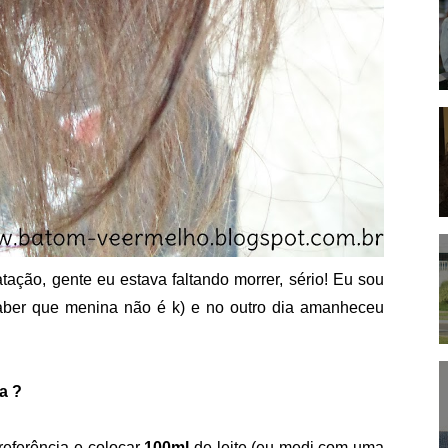
ação, gente eu estava faltando morrer, sério! Eu sou
ber que menina não é k) e no outro dia amanheceu
a ?
referência e colocar
100ml
de leite (eu medi com uma