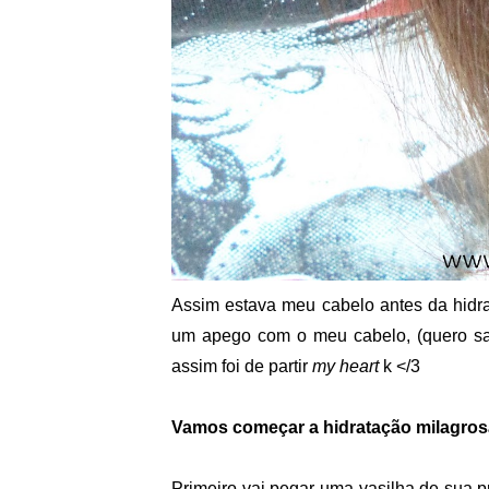
Assim estava meu cabelo antes da hidrat
um apego com o meu cabelo, (quero sa
assim foi de partir
my heart
k </3
Vamos começar a hidratação milagros
Primeiro vai pegar uma vasilha de sua p