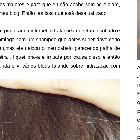
nos maiores e para que eu não acabe sem pc e claro,
meu blog. Então por isso que está desatualizado.
de procurar na internet hidratações que dão resultado e
domingo com um shampoo que antes super dava certo
eu,mas ele deixou o meu cabelo parecendo palha de
tira , fiquei brava e irritada por causa disso e então
unda e vi vários blogs falando sobre hidratação com
A
J
m
E
q
p
c
h
p