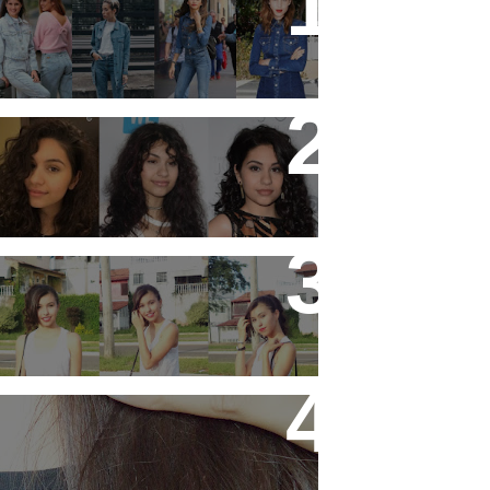
19 tendências dos anos 90
que estão em alta
11 artistas que tem o
cabelo ondulado para
você se inspirar!
3 ideias de looks para ir
pra escola!
Hidratando o cabelo com
Leite !