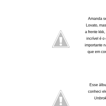
Amanda se
Lovato, mas
a frente kkk
incrível é 
importante n
que em com
Esse álbu
conheci e
Unbro