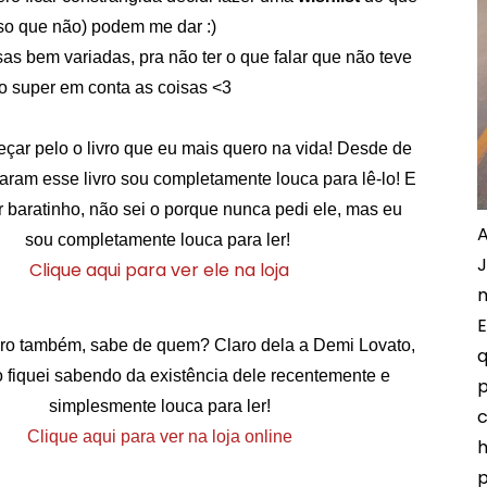
so que não) podem me dar :)
s bem variadas, pra não ter o que falar que não teve
o super em conta as coisas <3
ar pelo o livro que eu mais quero na vida! Desde de
ram esse livro sou completamente louca para lê-lo! E
r baratinho, não sei o porque nunca pedi ele, mas eu
A
sou completamente louca para ler!
J
Clique aqui para ver ele na loja
m
E
vro também, sabe de quem? Claro dela a Demi Lovato,
q
o fiquei sabendo da existência dele recentemente e
p
simplesmente louca para ler!
c
Clique aqui para ver na loja online
h
p