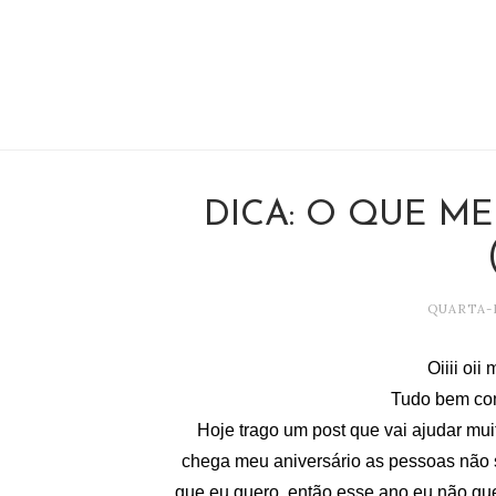
DICA: O QUE ME
QUARTA-F
Oiiii oi
Tudo bem com
Hoje trago um post que vai ajudar mu
chega meu aniversário as pessoas não s
que eu quero, então esse ano eu não que