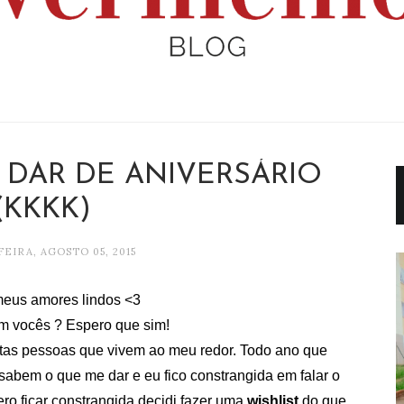
 DAR DE ANIVERSÁRIO
(KKKK)
EIRA, AGOSTO 05, 2015
i meus amores lindos <3
 vocês ? Espero que sim!
itas pessoas que vivem ao meu redor. Todo ano que
abem o que me dar e eu fico constrangida em falar o
ro ficar constrangida decidi fazer uma
wishlist
do que