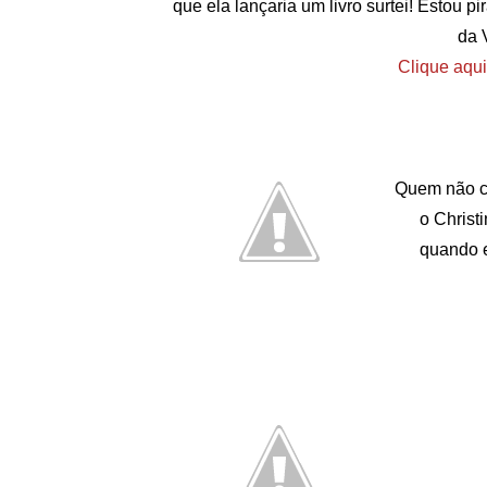
que ela lançaria um livro surtei! Estou p
da 
Clique aqui
Quem não c
o Christ
quando e