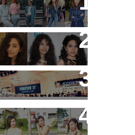
19 tendências dos anos 90
que estão em alta
11 artistas que tem o
cabelo ondulado para
você se inspirar!
Forever 21 em Brasília
3 ideias de looks para ir
pra escola!