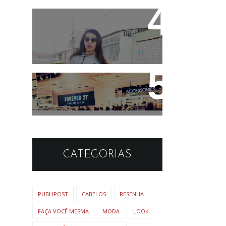
Look: Moletom cinza e
sapatilha simples
Forever 21 em Brasília
CATEGORIAS
PUBLIPOST
CABELOS
RESENHA
FAÇA VOCÊ MESMA
MODA
LOOK