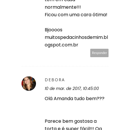
normalmente!!!
Ficou com uma cara ótima!
Bjoooos
muitospedacinhosdemim.bl
ogspot.com.br
Responder
DEBORA
10 de mar. de 2017, 10:45:00
Olá Amanda tudo bem???
Parece bem gostosa a
torta e é super fácil!!! Qq