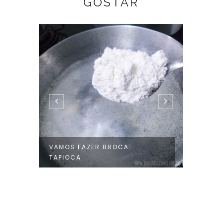
GOSTAR
RTA
VAMOS FAZER BROCA:
VAMOS
TAPIOCA
SANDU