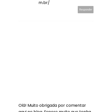
m.br/
Responder
Olá! Muito obrigada por comentar
aqui no blog. Espero muito que tenha