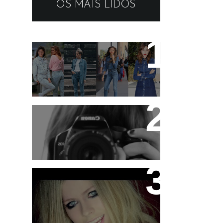
OS MAIS LIDOS
19 tendências dos
anos 90 que estão em
alta
Ideias para se divertir
nas férias!
Gente ! Here's To Never
Growing Up !