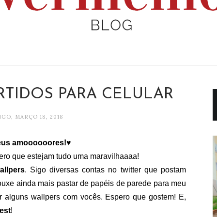
RTIDOS PARA CELULAR
GO, MARÇO 18, 2018
meus amoooooores!♥
ro que estejam tudo uma maravilhaaaa!
allpers
. Sigo diversas contas no twitter que postam
rouxe ainda mais pastar de papéis de parede para meu
lhar alguns wallpers com vocês. Espero que gostem! E,
est
!