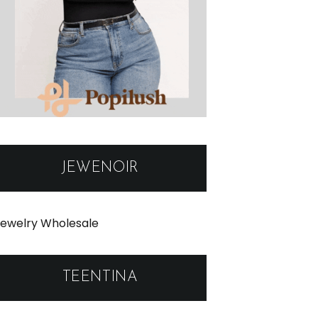
JEWENOIR
ewelry Wholesale
TEENTINA