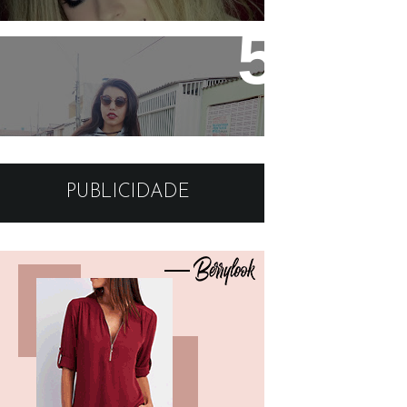
Look: Moletom cinza e
sapatilha simples
PUBLICIDADE