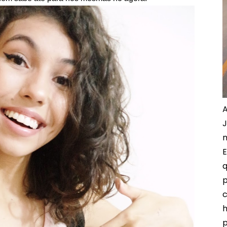
A
J
m
E
q
p
c
h
p