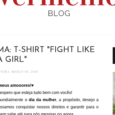
: T-SHIRT "FIGHT LIKE
A GIRL"
EIRA, MARÇO 08, 2018
i meus amooores!♥
spero que esteja tudo bem com vocês!
mundialmente o
dia da mulher
, a propósito, desejo a
ssamos conquistar nossos direitos e garantir para o
quem sabe até para nós mesmas no agora.