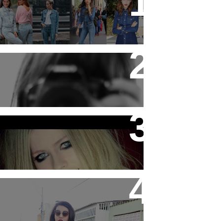
19 tendências dos anos 90
que estão em alta
Ideias para se divertir nas
férias!
Gente ! Here's To Never
Growing Up !
Look: Moletom cinza e
sapatilha simples