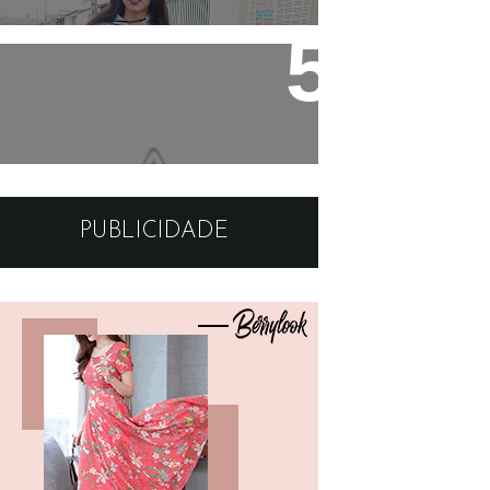
Produtos que estão
salvando meu cabelo +
layout novo que eu
mesma fiz !
PUBLICIDADE