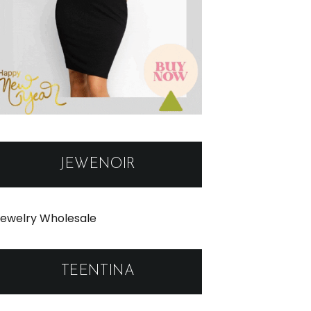
JEWENOIR
ewelry Wholesale
TEENTINA