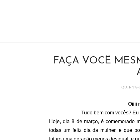
FAÇA VOCÊ MESMA
QUINTA-F
Oiii
Tudo bem com vocês? Eu e
Hoje, dia 8 de março, é comemorado 
todas um feliz dia da mulher, e que po
futuro uma geração menos desigual, e 