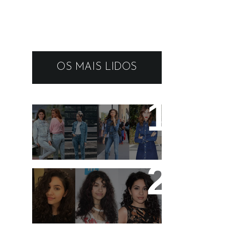
OS MAIS LIDOS
19 tendências dos
anos 90 que estão em
alta
11 artistas que tem o
cabelo ondulado para
você se inspirar!