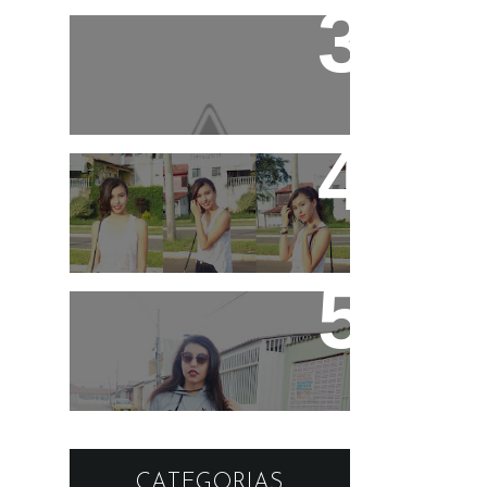
Produtos que estão
salvando meu cabelo
+ layout novo que eu
mesma fiz !
3 ideias de looks para
ir pra escola!
Look: Moletom cinza e
sapatilha simples
CATEGORIAS