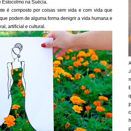
e Estocolmo na Suécia.
nte é composto por coisas sem vida e com vida que
a que podem de alguma forma denigrir a vida humana e
l, artificial e cultural.
A
J
m
E
q
p
c
h
p