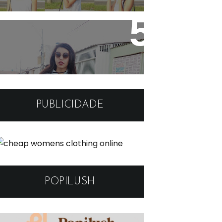
Look: Moletom cinza e
sapatilha simples
PUBLICIDADE
POPILUSH