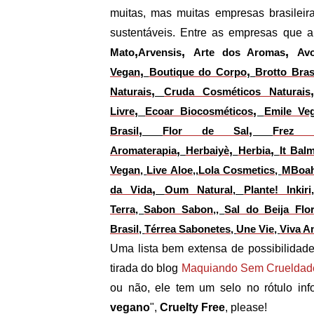
muitas, mas muitas empresas brasilei
sustentáveis. Entre as empresas que
,
,
,
Mato
Arvensis
Arte dos Aromas
Av
,
,
Vegan
Boutique do Corpo
Brotto Bras
,
Naturais
Cruda Cosméticos Naturais
,
,
Livre
Ecoar Biocosméticos
Emile Ve
,
,
Brasil
Flor de Sal
Frez S
,
,
,
Aromaterapia
Herbaiyè
Herbia
It Bal
Vegan
,
Live Aloe
,,
Lola Cosmetics
,
MBoa
,
da Vida
Oum Natural
,
Plante! Inkiri
Terra
,
Sabon Sabon
,,
Sal do Beija Flor
Brasil
,
Térrea Sabonetes
,
Une Vie
,
Viva 
Uma lista bem extensa de possibilidad
tirada do blog
Maquiando Sem Crueldad
ou não, ele tem um selo no rótulo inf
vegano
",
Cruelty Free
, please!