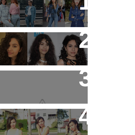
19 tendências dos anos 90
que estão em alta
11 artistas que tem o
cabelo ondulado para
você se inspirar!
Produtos que estão
salvando meu cabelo +
layout novo que eu
mesma fiz !
3 ideias de looks para ir
pra escola!