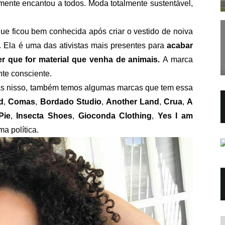
mente encantou a todos. Moda totalmente sustentável,
que ficou bem conhecida após criar o vestido de noiva
Ela é uma das ativistas mais presentes para
acabar
r que for material que venha de animais.
A marca
te consciente.
s nisso, também temos algumas marcas que tem essa
d
,
Comas
,
Bordado Studio
,
Another Land
,
Crua
,
A
Pie
,
Insecta Shoes
,
Gioconda Clothing
,
Yes I am
a política.