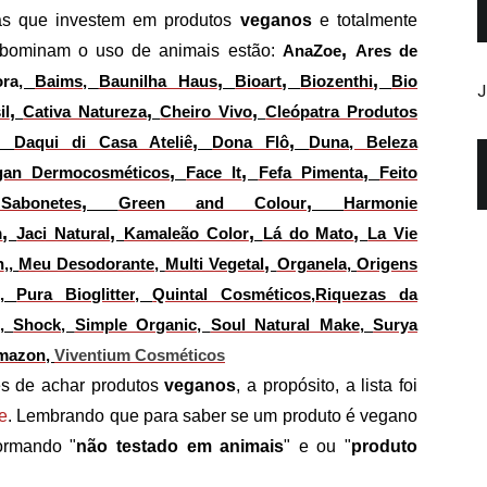
ras que investem em produtos
veganos
e totalmente
,
 abominam o uso de animais estão:
AnaZoe
Ares de
,
,
,
ora
,
Baims
,
Baunilha Haus
Bioart
Biozenthi
Bio
J
,
,
,
il
Cativa Natureza
Cheiro Vivo
Cleópatra Produtos
,
,
,
Daqui di Casa Ateliê
Dona Flô
Duna, Beleza
,
,
,
gan Dermocosméticos
Face It
Fefa Pimenta
Feito
,
,
abonetes
Green and Colour
Harmonie
,
,
,
,
m
Jaci Natural
Kamaleão Color
Lá do Mato
La Vie
,
h
,,
Meu Desodorante
,
Multi Vegetal
Organela
,
Origens
,,
Pura Bioglitter
,
Quintal Cosméticos
,
Riquezas da
,
Shock
,
Simple Organic
,
Soul Natural Make
,
Surya
Amazon
,
Viventium Cosméticos
es de achar produtos
veganos
, a propósito, a lista foi
e
. Lembrando que para saber se um produto é vegano
ormando "
não testado em animais
" e ou "
produto